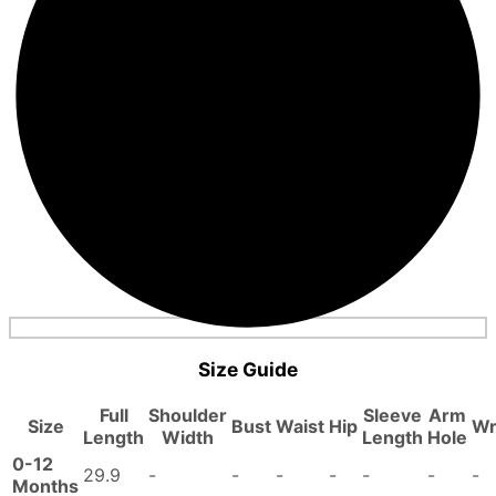
Size Guide
Full
Shoulder
Sleeve
Arm
Size
Bust
Waist
Hip
Wr
Length
Width
Length
Hole
0-12
29.9
-
-
-
-
-
-
-
Months