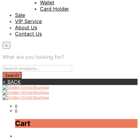
Wallet
Card Holder
Sale
VIP Service
About Us
Contact Us
×
What are you looking for?
< BACK
0
0
Cart