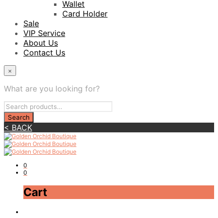
Wallet
Card Holder
Sale
VIP Service
About Us
Contact Us
×
What are you looking for?
< BACK
0
0
Cart