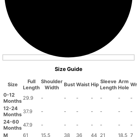
Size Guide
Full
Shoulder
Sleeve
Arm
Size
Bust
Waist
Hip
Wr
Length
Width
Length
Hole
0-12
29.9
-
-
-
-
-
-
-
Months
12-24
37.9
-
-
-
-
-
-
-
Months
24-60
47.9
-
-
-
-
-
-
-
Months
M
61
15.5
38
36
44
21
18.5
7