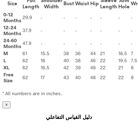
Full
Shoulder
Sleeve
Arm
Size
Bust
Waist
Hip
Wr
Length
Width
Length
Hole
0-12
29.9
-
-
-
-
-
-
-
Months
12-24
37.9
-
-
-
-
-
-
-
Months
24-60
47.9
-
-
-
-
-
-
-
Months
M
61
15.5
38
36
44
21
18.5
7
L
62
16
40
38
46
22
19.5
7.5
XL
62
16.5
42
39
48
22
21
8
Free
62
17
43
40
48
22
22
8
Size
* All numbers are in inches.
×
دليل القياس التفاعلي