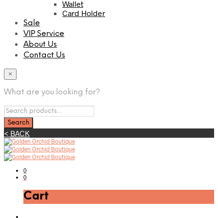
Wallet
Card Holder
Sale
VIP Service
About Us
Contact Us
×
What are you looking for?
< BACK
0
0
Cart