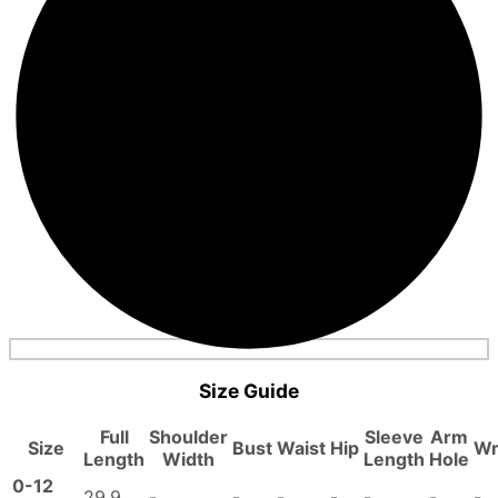
Size Guide
Full
Shoulder
Sleeve
Arm
Size
Bust
Waist
Hip
Wr
Length
Width
Length
Hole
0-12
29.9
-
-
-
-
-
-
-