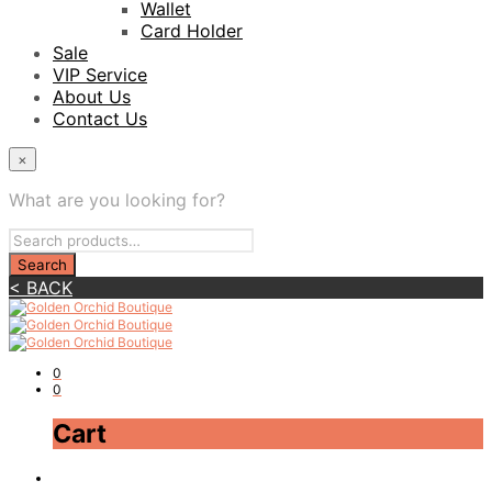
Wallet
Card Holder
Sale
VIP Service
About Us
Contact Us
×
What are you looking for?
< BACK
0
0
Cart