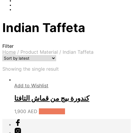
Indian Taffeta
Filter
Home
/
Product Material
/
Indian Taffeta
Showing the single result
Add to Wishlist
كندورة بيج من قماش التافتا
1,900
AED
Add to cart