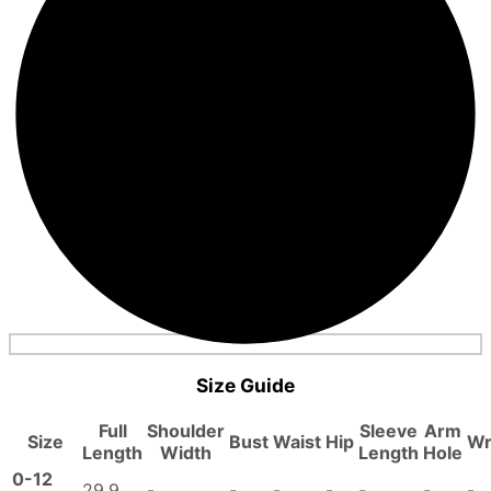
Size Guide
Full
Shoulder
Sleeve
Arm
Size
Bust
Waist
Hip
Wr
Length
Width
Length
Hole
0-12
29.9
-
-
-
-
-
-
-