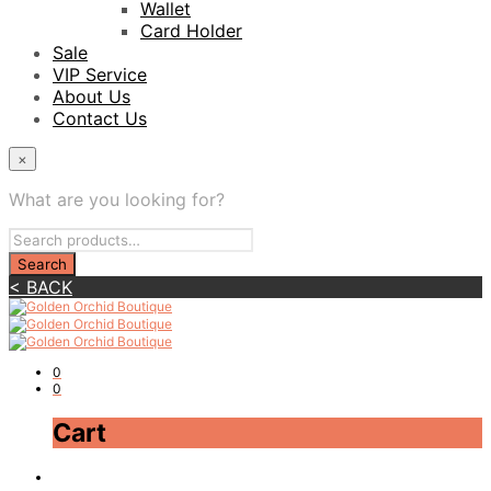
Wallet
Card Holder
Sale
VIP Service
About Us
Contact Us
×
What are you looking for?
< BACK
0
0
Cart