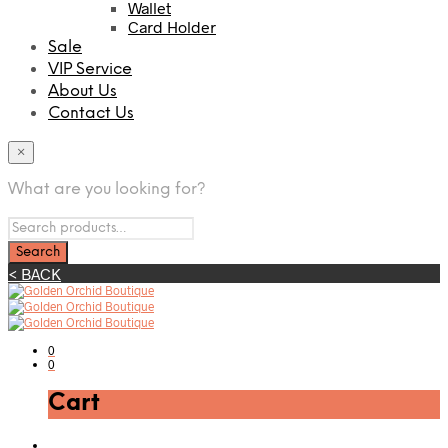
Wallet
Card Holder
Sale
VIP Service
About Us
Contact Us
×
What are you looking for?
< BACK
0
0
Cart