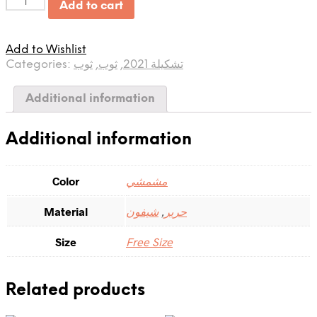
Quantity
Add to cart
Add to Wishlist
Categories:
ثوب
,
ثوب
,
تشكيلة 2021
Additional information
Additional information
Color
مشمشي
Material
شيفون
,
حرير
Size
Free Size
Related products