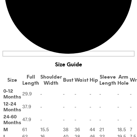
Size Guide
Full
Shoulder
Sleeve
Arm
Size
Bust
Waist
Hip
Wr
Length
Width
Length
Hole
0-12
29.9
-
-
-
-
-
-
-
Months
12-24
37.9
-
-
-
-
-
-
-
Months
24-60
47.9
-
-
-
-
-
-
-
Months
M
61
15.5
38
36
44
21
18.5
7
L
62
16
40
38
46
22
19.5
7.5