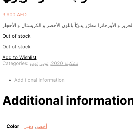
3,900
AED
Out of stock
Out of stock
Add to Wishlist
Categories:
ثوب
,
ثوب
,
تشكيلة 2020
Additional information
Additional informatio
Color
ذهبي
,
أخضر