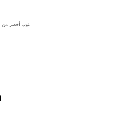
ثوب أخضر من الحرير و الأورجانزا مطرّز يدويّاً باللون الأخضر و الكريستال و الأحجار.
n