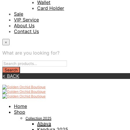
Wallet
Card Holder
Sale
VIP Service
About Us
Contact Us
×
What are you looking for?
< BACK
Home
Shop
Collection 2025
Abaya
Kandura 2025