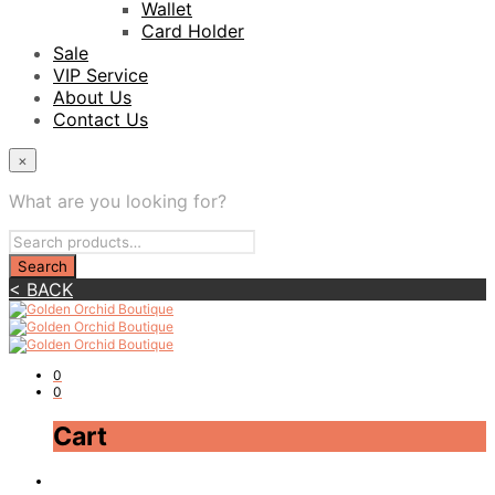
Wallet
Card Holder
Sale
VIP Service
About Us
Contact Us
×
What are you looking for?
< BACK
0
0
Cart