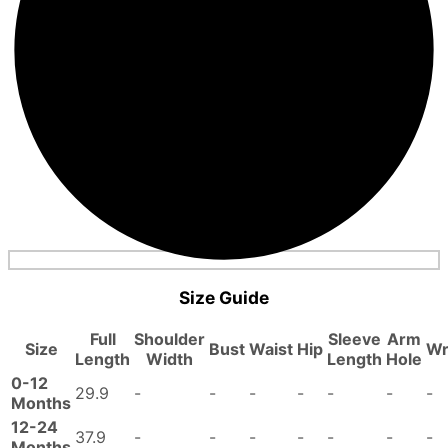
Size Guide
Full
Shoulder
Sleeve
Arm
Size
Bust
Waist
Hip
Wr
Length
Width
Length
Hole
0-12
29.9
-
-
-
-
-
-
-
Months
12-24
37.9
-
-
-
-
-
-
-
Months