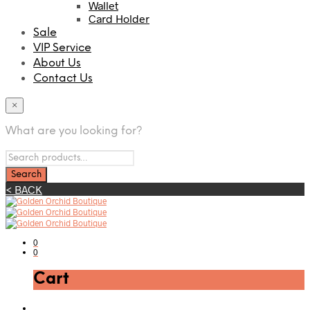
Wallet
Card Holder
Sale
VIP Service
About Us
Contact Us
×
What are you looking for?
< BACK
0
0
Cart