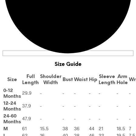
Size Guide
Full
Shoulder
Sleeve
Arm
Size
Bust
Waist
Hip
Wr
Length
Width
Length
Hole
0-12
29.9
-
-
-
-
-
-
-
Months
12-24
37.9
-
-
-
-
-
-
-
Months
24-60
47.9
-
-
-
-
-
-
-
Months
M
61
15.5
38
36
44
21
18.5
7
L
62
16
40
38
46
22
19.5
7.5