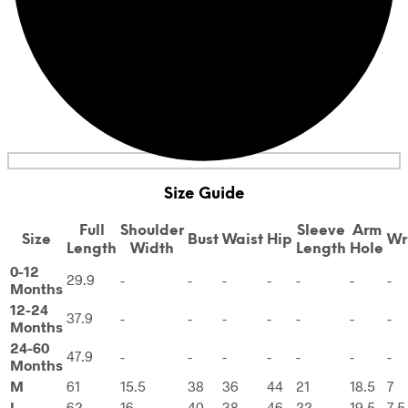
Size Guide
Full
Shoulder
Sleeve
Arm
Size
Bust
Waist
Hip
Wr
Length
Width
Length
Hole
0-12
29.9
-
-
-
-
-
-
-
Months
12-24
37.9
-
-
-
-
-
-
-
Months
24-60
47.9
-
-
-
-
-
-
-
Months
M
61
15.5
38
36
44
21
18.5
7
L
62
16
40
38
46
22
19.5
7.5