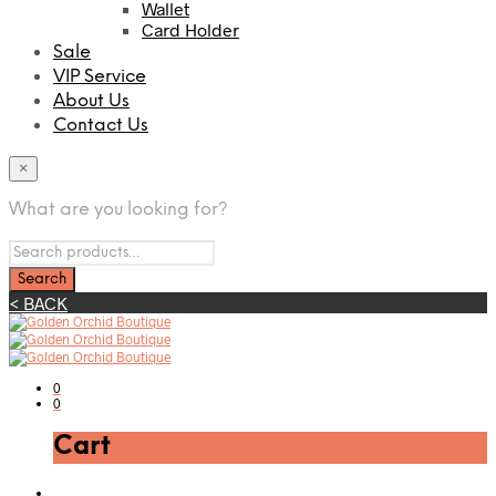
Wallet
Card Holder
Sale
VIP Service
About Us
Contact Us
×
What are you looking for?
< BACK
0
0
Cart