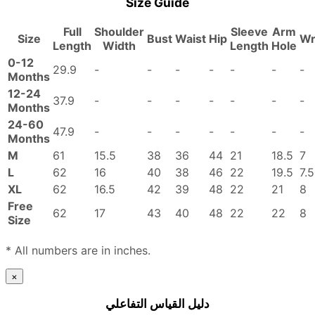
Size Guide
Full
Shoulder
Sleeve
Arm
Size
Bust
Waist
Hip
Wr
Length
Width
Length
Hole
0-12
29.9
-
-
-
-
-
-
-
Months
12-24
37.9
-
-
-
-
-
-
-
Months
24-60
47.9
-
-
-
-
-
-
-
Months
M
61
15.5
38
36
44
21
18.5
7
L
62
16
40
38
46
22
19.5
7.5
XL
62
16.5
42
39
48
22
21
8
Free
62
17
43
40
48
22
22
8
Size
* All numbers are in inches.
×
دليل القياس التفاعلي