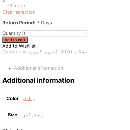
+ -3 more
Clear selection
Return Period:
7 Days
Quantity
Add to cart
Add to Wishlist
Categories:
كندورة
,
كندورة
,
تشكيلة 2020
Additional information
Additional information
Color
رمادي
Size
كبير
,
وسط