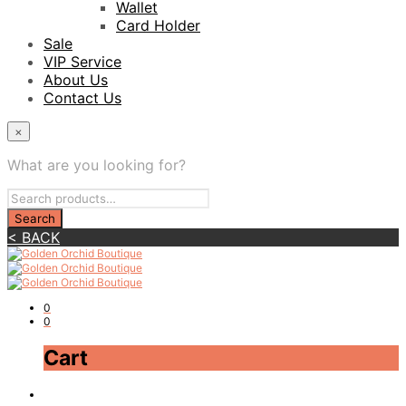
Wallet
Card Holder
Sale
VIP Service
About Us
Contact Us
×
What are you looking for?
< BACK
0
0
Cart