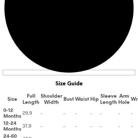
Size Guide
Full
Shoulder
Sleeve
Arm
Size
Bust
Waist
Hip
Wr
Length
Width
Length
Hole
0-12
29.9
-
-
-
-
-
-
-
Months
12-24
37.9
-
-
-
-
-
-
-
Months
24-60