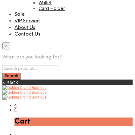
Wallet
Card Holder
Sale
VIP Service
About Us
Contact Us
×
What are you looking for?
< BACK
0
0
Cart