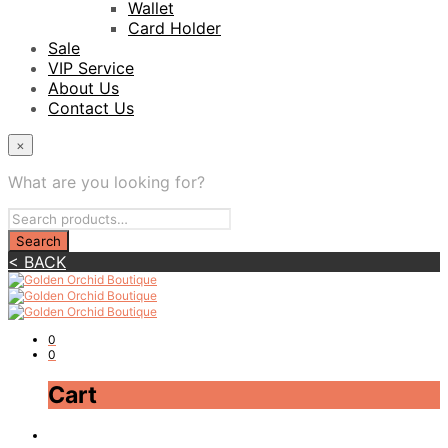
Wallet
Card Holder
Sale
VIP Service
About Us
Contact Us
×
What are you looking for?
< BACK
0
0
Cart