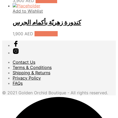
3,900
AED
Read more
Add to Wishlist
كندورة زهريّة بأكمام الجرس
1,900
AED
Add to cart
Contact Us
Terms & Conditions
Shipping & Returns
Privacy Policy
FAQs
© 2021 Golden Orchid Boutique - All rights reserved.