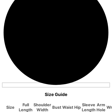
Size Guide
Full
Shoulder
Sleeve
Arm
Size
Bust
Waist
Hip
Wr
Length
Width
Length
Hole