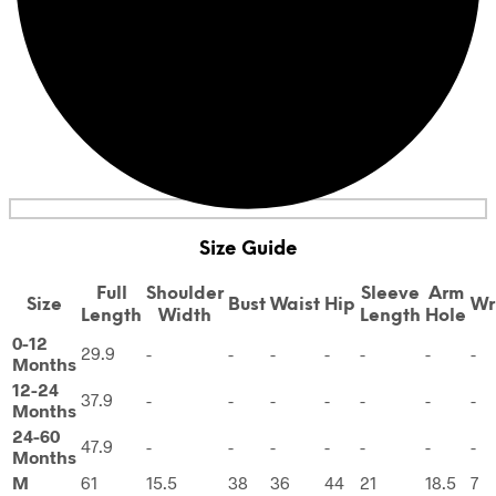
Size Guide
Full
Shoulder
Sleeve
Arm
Size
Bust
Waist
Hip
Wr
Length
Width
Length
Hole
0-12
29.9
-
-
-
-
-
-
-
Months
12-24
37.9
-
-
-
-
-
-
-
Months
24-60
47.9
-
-
-
-
-
-
-
Months
M
61
15.5
38
36
44
21
18.5
7