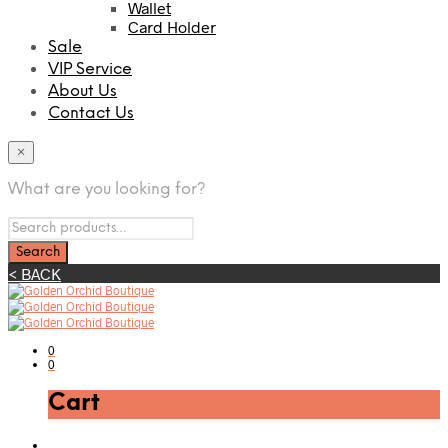
Wallet
Card Holder
Sale
VIP Service
About Us
Contact Us
×
What are you looking for?
< BACK
0
0
Cart