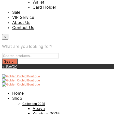
Wallet
Card Holder
Sale
VIP Service
About Us
Contact Us
×
What are you looking for?
< BACK
Home
Shop
Collection 2025
Abaya
Kandura 2025