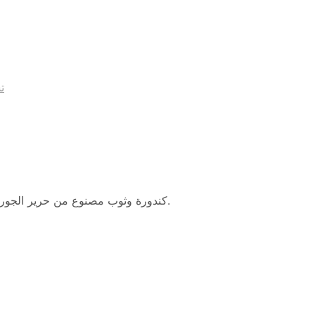
تش
كندورة وثوب مصنوع من حرير الجورجيت باللون الأزرق مع لمسة من تطريز الآري وخيوط الزري الذهبية.