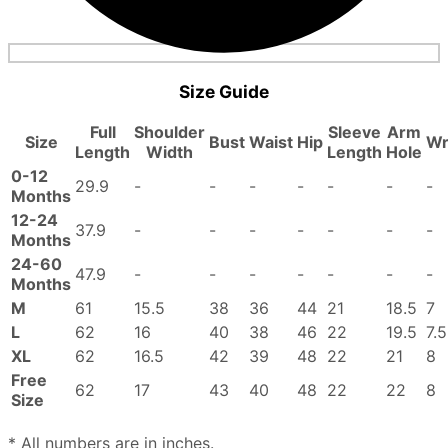
Size Guide
Full
Shoulder
Sleeve
Arm
Size
Bust
Waist
Hip
Wr
Length
Width
Length
Hole
0-12
29.9
-
-
-
-
-
-
-
Months
12-24
37.9
-
-
-
-
-
-
-
Months
24-60
47.9
-
-
-
-
-
-
-
Months
M
61
15.5
38
36
44
21
18.5
7
L
62
16
40
38
46
22
19.5
7.5
XL
62
16.5
42
39
48
22
21
8
Free
62
17
43
40
48
22
22
8
Size
* All numbers are in inches.