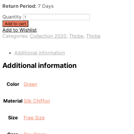
Return Period:
7 Days
Quantity
Add to cart
Add to Wishlist
Categories:
Collection 2020
,
Thobe
,
Thobe
Additional information
Additional information
Color
Green
Material
Silk Chiffon
Size
Free Size