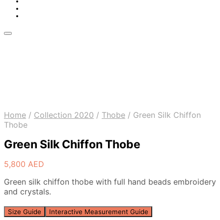
Home
/
Collection 2020
/
Thobe
/
Green Silk Chiffon
Thobe
Green Silk Chiffon Thobe
5,800
AED
Green silk chiffon thobe with full hand beads embroidery
and crystals.
Size Guide
Interactive Measurement Guide