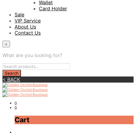
Wallet
Card Holder
Sale
VIP Service
About Us
Contact Us
×
What are you looking for?
< BACK
0
0
Cart