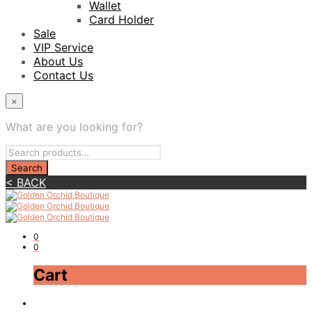
Wallet
Card Holder
Sale
VIP Service
About Us
Contact Us
×
What are you looking for?
< BACK
0
0
Cart