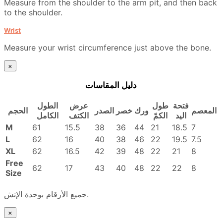
Measure from the shoulder to the arm pit, and then back
to the shoulder.
Wrist
Measure your wrist circumference just above the bone.
×
دليل المقاسات
فتحة
طول
عرض
الطول
المعصم
ورك
خصر
الصدر
الحجم
اليد
الكمّ
الكتف
الكامل
M
61
15.5
38
36
44
21
18.5
7
L
62
16
40
38
46
22
19.5
7.5
XL
62
16.5
42
39
48
22
21
8
Free
62
17
43
40
48
22
22
8
Size
جميع الأرقام بوحدة الإنش.
×