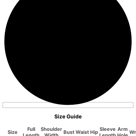
Size Guide
Full
Shoulder
Sleeve
Arm
Size
Bust
Waist
Hip
Wr
Length
Width
Length
Hole