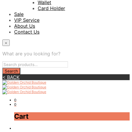
Wallet
Card Holder
Sale
VIP Service
About Us
Contact Us
×
What are you looking for?
< BACK
0
0
Cart