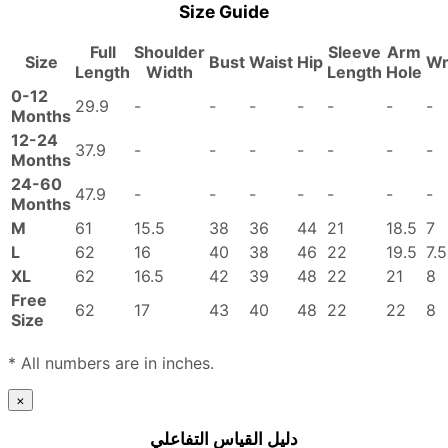
Size Guide
Full
Shoulder
Sleeve
Arm
Size
Bust
Waist
Hip
Wr
Length
Width
Length
Hole
0-12
29.9
-
-
-
-
-
-
-
Months
12-24
37.9
-
-
-
-
-
-
-
Months
24-60
47.9
-
-
-
-
-
-
-
Months
M
61
15.5
38
36
44
21
18.5
7
L
62
16
40
38
46
22
19.5
7.5
XL
62
16.5
42
39
48
22
21
8
Free
62
17
43
40
48
22
22
8
Size
* All numbers are in inches.
×
دليل القياس التفاعلي