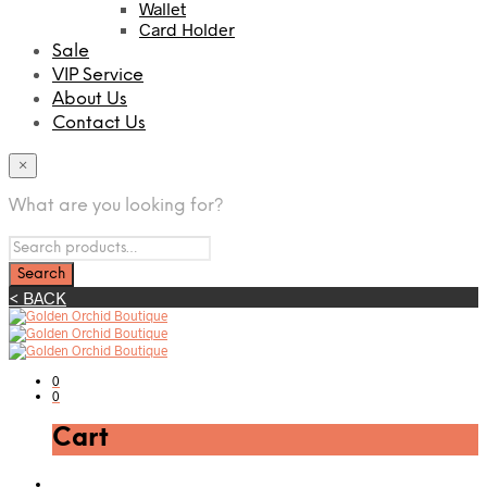
Wallet
Card Holder
Sale
VIP Service
About Us
Contact Us
×
What are you looking for?
< BACK
0
0
Cart