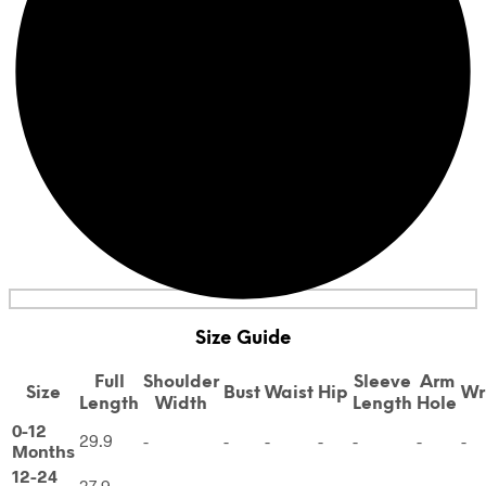
Size Guide
Full
Shoulder
Sleeve
Arm
Size
Bust
Waist
Hip
Wr
Length
Width
Length
Hole
0-12
29.9
-
-
-
-
-
-
-
Months
12-24
37.9
-
-
-
-
-
-
-