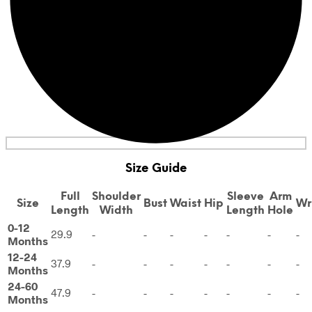
Size Guide
Full
Shoulder
Sleeve
Arm
Size
Bust
Waist
Hip
Wr
Length
Width
Length
Hole
0-12
29.9
-
-
-
-
-
-
-
Months
12-24
37.9
-
-
-
-
-
-
-
Months
24-60
47.9
-
-
-
-
-
-
-
Months