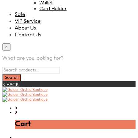
Wallet
Card Holder
Sale
VIP Service
About Us
Contact Us
×
What are you looking for?
< BACK
0
0
Cart