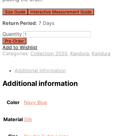
Size Guide
Interactive Measurement Guide
Return Period:
7 Days
Quantity
Pre-Order
Add to Wishlist
Categories:
Collection 2020
,
Kandura
,
Kandura
Additional information
Additional information
Color
Navy Blue
Material
Silk