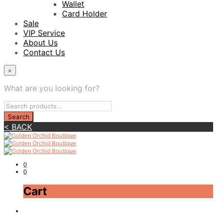
Wallet
Card Holder
Sale
VIP Service
About Us
Contact Us
×
What are you looking for?
< BACK
0
0
Cart