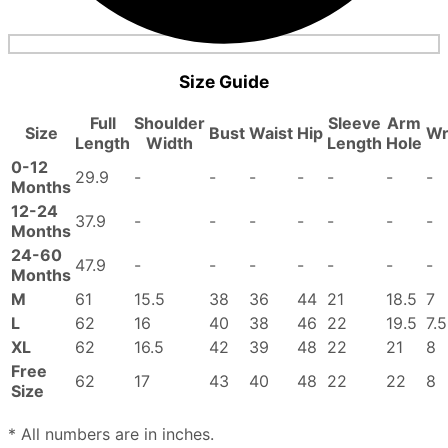
Size Guide
Full
Shoulder
Sleeve
Arm
Size
Bust
Waist
Hip
Wr
Length
Width
Length
Hole
0-12
29.9
-
-
-
-
-
-
-
Months
12-24
37.9
-
-
-
-
-
-
-
Months
24-60
47.9
-
-
-
-
-
-
-
Months
M
61
15.5
38
36
44
21
18.5
7
L
62
16
40
38
46
22
19.5
7.5
XL
62
16.5
42
39
48
22
21
8
Free
62
17
43
40
48
22
22
8
Size
* All numbers are in inches.